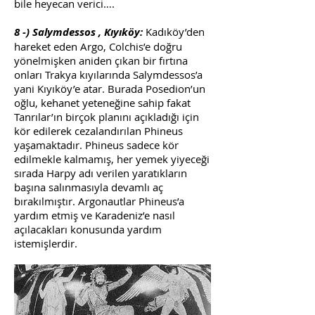
bile heyecan verici….
8 -) Salymdessos , Kıyıköy:
Kadıköy’den
hareket eden Argo, Colchis’e doğru
yönelmişken aniden çıkan bir fırtına
onları Trakya kıyılarında Salymdessos’a
yani Kıyıköy’e atar. Burada Posedion’un
oğlu, kehanet yeteneğine sahip fakat
Tanrılar’ın birçok planını açıkladığı için
kör edilerek cezalandırılan Phineus
yaşamaktadır. Phineus sadece kör
edilmekle kalmamış, her yemek yiyeceği
sırada Harpy adı verilen yaratıkların
başına salınmasıyla devamlı aç
bırakılmıştır. Argonautlar Phineus’a
yardım etmiş ve Karadeniz’e nasıl
açılacakları konusunda yardım
istemişlerdir.