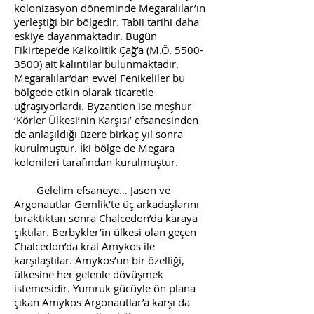
kolonizasyon döneminde Megaralılar’ın
yerleştiği bir bölgedir. Tabii tarihi daha
eskiye dayanmaktadır. Bugün
Fikirtepe’de Kalkolitik Çağ’a (M.Ö.
5500-
3500)
ait kalıntılar bulunmaktadır.
Megaralılar’dan evvel Fenikeliler bu
bölgede etkin olarak ticaretle
uğraşıyorlardı. Byzantion ise meşhur
‘Körler Ülkesi’nin Karşısı’ efsanesinden
de anlaşıldığı üzere birkaç yıl sonra
kurulmuştur. İki bölge de Megara
kolonileri tarafından kurulmuştur.
Gelelim efsaneye… Jason ve
Argonautlar Gemlik’te üç arkadaşlarını
bıraktıktan sonra Chalcedon’da karaya
çıktılar. Berbykler’in ülkesi olan geçen
Chalcedon’da kral Amykos ile
karşılaştılar. Amykos’un bir özelliği,
ülkesine her gelenle dövüşmek
istemesidir. Yumruk gücüyle ön plana
çıkan Amykos Argonautlar’a karşı da