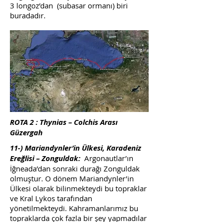
3 longoz’dan (subasar ormanı) biri
buradadır.
ROTA 2 : Thynias – Colchis Arası
Güzergah
11-) Mariandynler’in Ülkesi, Karadeniz
Ereğlisi – Zonguldak:
Argonautlar’ın
İğneada’dan sonraki durağı Zonguldak
olmuştur. O dönem Mariandynler’in
Ülkesi olarak bilinmekteydi bu topraklar
ve Kral Lykos tarafından
yönetilmekteydi. Kahramanlarımız bu
topraklarda çok fazla bir şey yapmadılar