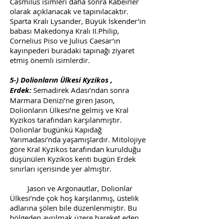
Casmilus isimleri daha sonra Kabeirler
olarak açıklanacak ve tapınılacaktır.
Sparta Kralı Lysander, Büyük İskender’in
babası Makedonya Kralı II.Philip,
Cornelius Piso ve Julius Caesar’ın
kayınpederi buradaki tapınağı ziyaret
etmiş önemli isimlerdir.
5-) Dolionların Ülkesi Kyzikos ,
Erdek:
Semadirek Adası’ndan sonra
Marmara Denizi’ne giren Jason,
Dolionların Ülkesi’ne gelmiş ve Kral
Kyzikos tarafından karşılanmıştır.
Dolionlar bugünkü Kapıdağ
Yarımadası’nda yaşamışlardır. Mitolojiye
göre Kral Kyzikos tarafından kurulduğu
düşünülen Kyzikos kenti bugün Erdek
sınırları içerisinde yer almıştır.
Jason ve Argonautlar, Dolionlar
Ülkesi’nde çok hoş karşılanmış, üstelik
adlarına şölen bile düzenlenmiştir. Bu
bölgeden ayrılmak üzere hareket eden