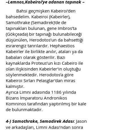
–Lemnos,Kabeiroi’ye adanan tapınak –
Bahsi geçmişken Kabeiroi’den
bahsedelim. Kabeiroi (Kabeirler),
Samothrake (Semadirek)’de de
tapınakları bulunan, gene Imbros’ta
(Gökçeada) bir tapınağı bulunabileceği
düşünülen, Herodotos’un da bahsettiği
esrarengiz tanrılardır. Hephaestios
Kabeirler ile birlikte anılır, ataları ya da
babaları olarak gösterilir. Bazı
kaynaklarda Proteus’un kızı Cabeiro ile
olan ilişkisinden Kabeirler’in oluştuğu
söylenmektedir. Herodotos’a göre
Kabeiroi Sırları Pelasglar’dan miras
kalmıştır.
Ayrıca Limni adasında 1186 yılında
Bizans İmparatoru Andronikos
Komninos tarafından yaptırılmış bir kale
de bulunmaktadır.
4-) Samothrake, Semadirek Adası
: Jason
ve arkadaşları, Limni Adası’ndan sonra