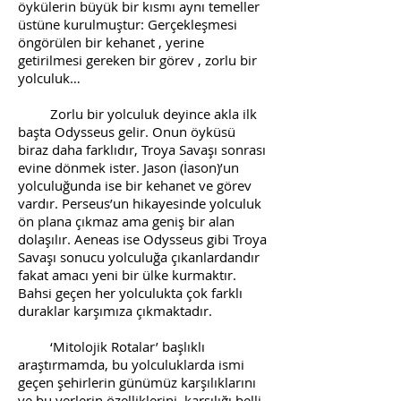
öykülerin büyük bir kısmı aynı temeller
üstüne kurulmuştur: Gerçekleşmesi
öngörülen bir kehanet , yerine
getirilmesi gereken bir görev , zorlu bir
yolculuk…
Zorlu bir yolculuk deyince akla ilk
başta Odysseus gelir. Onun öyküsü
biraz daha farklıdır, Troya Savaşı sonrası
evine dönmek ister. Jason (İason)’un
yolculuğunda ise bir kehanet ve görev
vardır. Perseus’un hikayesinde yolculuk
ön plana çıkmaz ama geniş bir alan
dolaşılır. Aeneas ise Odysseus gibi Troya
Savaşı sonucu yolculuğa çıkanlardandır
fakat amacı yeni bir ülke kurmaktır.
Bahsi geçen her yolculukta çok farklı
duraklar karşımıza çıkmaktadır.
‘Mitolojik Rotalar’ başlıklı
araştırmamda, bu yolculuklarda ismi
geçen şehirlerin günümüz karşılıklarını
ve bu yerlerin özelliklerini, karşılığı belli