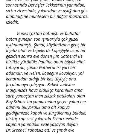
sonrasında Dervişler Tekkesi'nin yanından,
sırtın zirvesinde, yukarıdan ve aşağıdan göz
alabildiğine muhteşem bir Boğaz manzarası
izledik.
Güneş çoktan batmıştı ve bulutlar
batan güneşin son ışınlarıyla çok güzel
aydınlanmıştı. Şimdi, köyümüzden genç bir
İngiliz olan ve tepelerde köpeğiyle uzun bir
geziden sonra eve dönen Jim Gatheral ile
birlikte yürüdük; Pauline onun büyük elini
tutuyordu, çünkü Gatheral iri yarı bir
adamdır, ve Helen, köpeğini kovalıyor, yol
kenarından aldığı bir kaz tüyüyle onu
fırçalamaya çalışıyor. Bebek vadisine
indiğimizde hava oldukça karanlıktı ama
sarp yamaçtan inen zikzak patikaları olan
Bay Schorr'un yamacından geçen yolun her
adımını biliyorduk ama alt kapıya
geldiğimizde kapalı ve sürgülenmiş bulduk;
birkaç rap sesi yukarıda Schorr evinde
kapının yanındaki evde yaşayan Bayan
Dr.Greene'i rahatsız etti ve şimdi eve