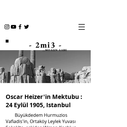
- 2mi3 -
...ΜOΛΩΝ ΛΑΒΕ
Oscar Heizer'in Mektubu :
24 Eylül 1905, Istanbul
Büyükdedem Hurmuzios
Vafiadis'in, Ortaköy Leylek Yuvası