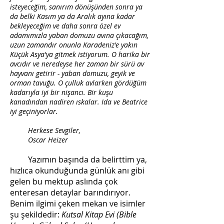
isteyeceğim, sanırım dönüşünden sonra ya
da belki Kasım ya da Aralık ayına kadar
bekleyeceğim ve daha sonra özel ev
adamımızla yaban domuzu avına çıkacağım,
uzun zamandır onunla Karadeniz'e yakın
Küçük Asya'ya gitmek istiyorum. O harika bir
avcıdır ve neredeyse her zaman bir sürü av
hayvanı getirir - yaban domuzu, geyik ve
orman tavuğu. O çulluk avlarken gördüğüm
kadarıyla iyi bir nişancı. Bir kuşu
kanadından nadiren ıskalar. Ida ve Beatrice
iyi geçiniyorlar.
Herkese Sevgiler,
Oscar Heizer
Yazımın başında da belirttim ya,
hızlıca okunduğunda günlük anı gibi
gelen bu mektup aslında çok
enteresan detaylar barındırıyor.
Benim ilgimi çeken mekan ve isimler
şu şekildedir:
Kutsal Kitap Evi (Bible