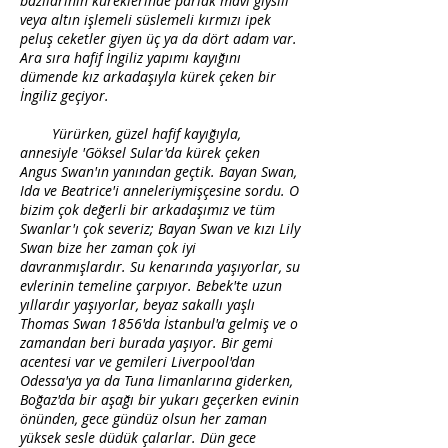
bazılarının küreklerinde parlak mavi giysili
veya altın işlemeli süslemeli kırmızı ipek
peluş ceketler giyen üç ya da dört adam var.
Ara sıra hafif İngiliz yapımı kayığını
dümende kız arkadaşıyla kürek çeken bir
İngiliz geçiyor.
Yürürken, güzel hafif kayığıyla,
annesiyle 'Göksel Sular'da kürek çeken
Angus Swan'ın yanından geçtik. Bayan Swan,
Ida ve Beatrice'i anneleriymişçesine sordu. O
bizim çok değerli bir arkadaşımız ve tüm
Swanlar'ı çok severiz; Bayan Swan ve kızı Lily
Swan bize her zaman çok iyi
davranmışlardır. Su kenarında yaşıyorlar, su
evlerinin temeline çarpıyor. Bebek'te uzun
yıllardır yaşıyorlar, beyaz sakallı yaşlı
Thomas Swan 1856'da İstanbul'a gelmiş ve o
zamandan beri burada yaşıyor. Bir gemi
acentesi var ve gemileri Liverpool'dan
Odessa'ya ya da Tuna limanlarına giderken,
Boğaz'da bir aşağı bir yukarı geçerken evinin
önünden, gece gündüz olsun her zaman
yüksek sesle düdük çalarlar. Dün gece