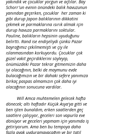
yakındık ve çocuklar yorgun ve açtılar. Bay
Schorr'un evinin önündeki balık havuzunun
yanından geçerken, çocuklar her zaman ki
gibi durup Japon balıklarının dikkatini
çekmek ve parmaklarına ısırık almak için
durup havuza parmaklarını soktular.
Pauline, balıkların hepsinin uyuduğunu
belirtti. Rand ise endişeliydi çünkü Pazar
bayrağımız çekilmemişti ve çiy ile
ıslanmasından korkuyordu. Çocuklar çok
güzel vakit geçirdiklerini söyleyip,
önümüzdeki Pazar tekrar gitmemizin daha
iyi olacağının, belki de maymunu evde
bulacağımızın ve bir dahaki sefere yanımıza
birkaç paspas almamızın çok daha iyi
olacağının sonucuna vardılar.
Will Amca muhtemelen gelecek hafta
dönecek; altı haftadır Küçük Asya'ya gitti ve
ben işten bunaldım, erken saatlerden geç
saatlere çalışıyor, geceleri son vapurla eve
dönüyor ve geceleri yapmam için yanımda iş
getiriyorum. Ama ben bu tempoya daha
fazla ayak uyduramayacağım ve bir tatil