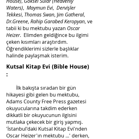
House)
,
Göksel Sular (Heavenly
Waters)
,
Maymun Evi
,
Dervişler
Tekkesi
,
Thomas Swan
, J
im Gatheral
,
Dr.Greene
,
Rahip Garabed Keropyan
, ve
tabii ki bu mektubu yazan
Oscar
Heizer
. Elimden geldiğince bu ilgimi
çeken kısımları araştırdım.
Öğrendiklerimi sizlerle başlıklar
halinde paylaşmak isterim.
Kutsal Kitap Evi (Bible House)
:
İlk bakışta sıradan bir gün
hikayesi gibi gelen bu mektubu,
Adams County Free Press gazetesi
okuyucularına takdim ederken
dikkatli bir okuyucunun ilgisini
mutlaka çekecek bir giriş yapmış.
'İstanbul'daki Kutsal Kitap Evi'nden
Oscar Heizer'ın mektubu ...' derken,