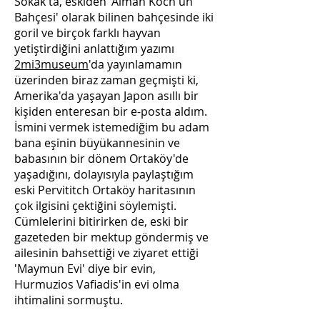
Sokak'ta, eskiden 'Alman Koch'un
Bahçesi' olarak bilinen bahçesinde iki
goril ve birçok farklı hayvan
yetiştirdiğini anlattığım yazımı
2mi3museum
'da yayınlamamın
üzerinden biraz zaman geçmişti ki,
Amerika'da yaşayan Japon asıllı bir
kişiden enteresan bir e-posta aldım.
İsmini vermek istemediğim bu adam
bana eşinin büyükannesinin ve
babasının bir dönem Ortaköy'de
yaşadığını, dolayısıyla paylaştığım
eski Pervititch Ortaköy haritasının
çok ilgisini çektiğini söylemişti.
Cümlelerini bitirirken de, eski bir
gazeteden bir mektup göndermiş ve
ailesinin bahsettiği ve ziyaret ettiği
'Maymun Evi' diye bir evin,
Hurmuzios Vafiadis'in evi olma
ihtimalini sormuştu.