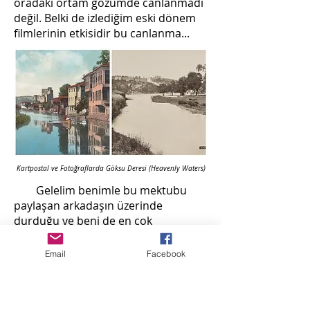
oradaki ortam gözümde canlanmadı
değil. Belki de izlediğim eski dönem
filmlerinin etkisidir bu canlanma...
Kartpostal ve Fotoğraflarda Göksu Deresi (Heavenly Waters)
Gelelim benimle bu mektubu
paylaşan arkadaşın üzerinde
durduğu ve beni de en çok
heyecanlandıran yere, Maymun
Evi'ne. Oscar Heizer üç kere
Email
Facebook
bahsetmiş bu evden; anlaşılan
çocukları çok görmek istemiş burayı.
24 Eylül 1905 sabahı zaten sırf bu evi