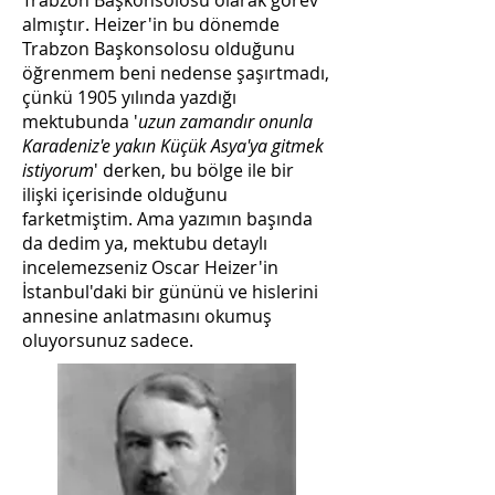
Trabzon Başkonsolosu olarak görev
almıştır. Heizer'in bu dönemde
Trabzon Başkonsolosu olduğunu
öğrenmem beni nedense şaşırtmadı,
çünkü 1905 yılında yazdığı
mektubunda '
uzun zamandır onunla
Karadeniz'e yakın Küçük Asya'ya gitmek
istiyorum
' derken, bu bölge ile bir
ilişki içerisinde olduğunu
farketmiştim. Ama yazımın başında
da dedim ya, mektubu detaylı
incelemezseniz Oscar Heizer'in
İstanbul'daki bir gününü ve hislerini
annesine anlatmasını okumuş
oluyorsunuz sadece.