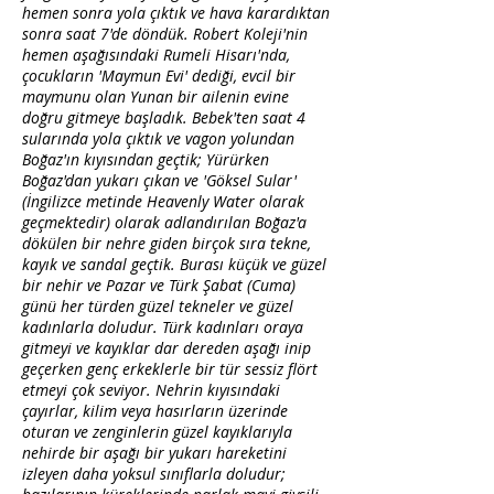
hemen sonra yola çıktık ve hava karardıktan
sonra saat 7'de döndük. Robert Koleji'nin
hemen aşağısındaki Rumeli Hisarı'nda,
çocukların 'Maymun Evi' dediği, evcil bir
maymunu olan Yunan bir ailenin evine
doğru gitmeye başladık. Bebek'ten saat 4
sularında yola çıktık ve vagon yolundan
Boğaz'ın kıyısından geçtik; Yürürken
Boğaz'dan yukarı çıkan ve 'Göksel Sular'
(İngilizce metinde Heavenly Water olarak
geçmektedir) olarak adlandırılan Boğaz'a
dökülen bir nehre giden birçok sıra tekne,
kayık ve sandal geçtik. Burası küçük ve güzel
bir nehir ve Pazar ve Türk Şabat (Cuma)
günü her türden güzel tekneler ve güzel
kadınlarla doludur. Türk kadınları oraya
gitmeyi ve kayıklar dar dereden aşağı inip
geçerken genç erkeklerle bir tür sessiz flört
etmeyi çok seviyor. Nehrin kıyısındaki
çayırlar, kilim veya hasırların üzerinde
oturan ve zenginlerin güzel kayıklarıyla
nehirde bir aşağı bir yukarı hareketini
izleyen daha yoksul sınıflarla doludur;