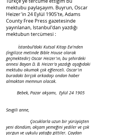
Türkçe'ye tercüme ettiğim bu
mektubu paylaşayım. Buyrun, Oscar
Heizer'in 24 Eylül 1905'te, Adams
County Free Press gazetesinde
yayınlanan, Istanbul'dan yazdığı
mektubun tercümesi :
İstanbul'daki Kutsal Kitap Evi'nden
(İngilizce metinde Bible House olarak
geçmektedir) Oscar Heizer'ın, bu şehirdeki
annesi Bayan D. B. Heizer'a yazdığı aşağıdaki
mektubu okumak çok eğlenceli. Oscar'ın
buradaki birçok arkadaşı ondan haber
almaktan memnun olacak.
Bebek, Pazar akşamı, Eylül 24 1905
Sevgili anne,
Çocuklarla uzun bir yürüyüşten
yeni döndüm, akşam yemeğini yediler ve çok
yorgun ve uykulu yatağa gittiler. Çaydan