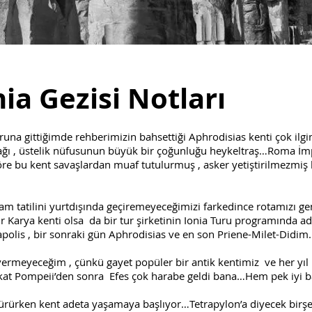
ia Gezisi Notları
 gittiğimde rehberimizin bahsettiği Aphrodisias kenti çok ilgi
ağı , üstelik nüfusunun büyük bir çoğunluğu heykeltraş…Roma İmpa
göre bu kent savaşlardan muaf tutulurmuş , asker yetiştirilmezmi
tilini yurtdışında geçiremeyeceğimizi farkedince rotamızı gen
r Karya kenti olsa da bir tur şirketinin Ionia Turu programında 
polis , bir sonraki gün Aphrodisias ve en son Priene-Milet-Didim
meyeceğim , çünkü gayet popüler bir antik kentimiz ve her yıl b
at Pompeii’den sonra Efes çok harabe geldi bana…Hem pek iyi b
ken kent adeta yaşamaya başlıyor…Tetrapylon’a diyecek birşe