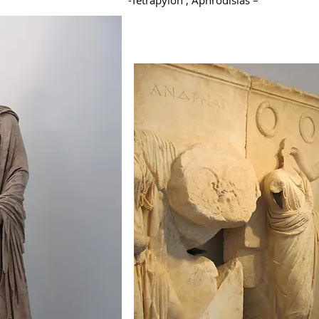
-Tetrapylon , Aphrodisias –