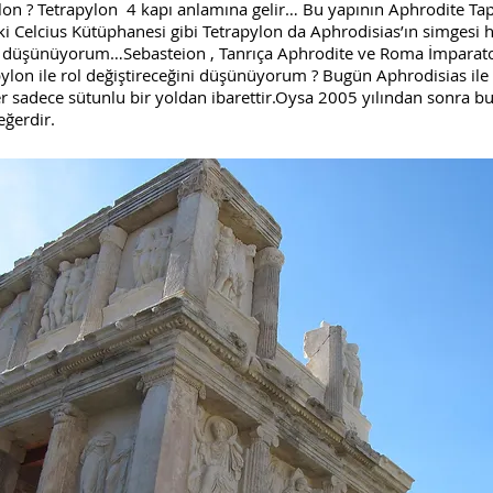
on ? Tetrapylon 4 kapı anlamına gelir… Bu yapının Aphrodite Tapı
 Celcius Kütüphanesi gibi Tetrapylon da Aphrodisias’ın simgesi h
ini düşünüyorum…Sebasteion , Tanrıça Aphrodite ve Roma İmparator
ylon ile rol değiştireceğini düşünüyorum ? Bugün Aphrodisias ile i
ller sadece sütunlu bir yoldan ibarettir.Oysa 2005 yılından sonra b
eğerdir.