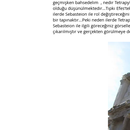
geçmişken bahsedelim , nedir Tetrapyl
olduğu düşünülmektedir…Tıpkı Efes’teki
ilerde Sebasteion ile rol değiştireceğ
bir tapınaktır…Peki neden ilerde Tetrap
Sebasteion ile ilgili göreceğiniz görse
çıkarılmıştır ve gerçekten görülmeye d