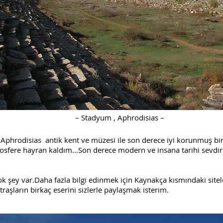
– Stadyum , Aphrodisias –
disias antik kent ve müzesi ile son derece iyi korunmuş bir ö
atmosfere hayran kaldım…Son derece modern ve insana tarihi sevdi
şey var.Daha fazla bilgi edinmek için Kaynakça kısmındaki siteler
raşların birkaç eserini sizlerle paylaşmak isterim.