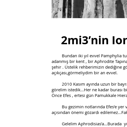
2mi3’nin Ion
Bundan iki yıl evvel Pamphylia turuna
adanmış bir kent , bir Aphrodite Tapın
şehir . Üstelik rehberimizin dediğine 
açıkçası,görmeliydim bir an evvel.
2010 Kasım ayında uzun bir bayram ta
görelim istedik…Her ne kadar burası bi
Önce Efes , ertesi gün Pamukkale Hiera
Bu gezimin notlarında Efes’e yer ver
açısından önemi gözardı edilemez…Fak
Gelelim Aphrodisias’a…Burada yürür