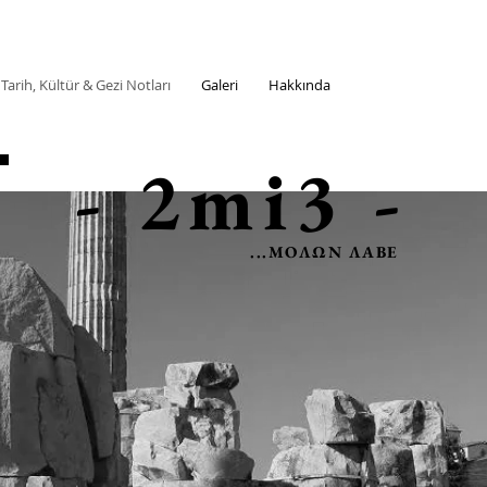
 Tarih, Kültür & Gezi Notları
Galeri
Hakkında
- 2mi3 -
...ΜOΛΩΝ ΛΑΒΕ