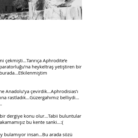
mi çekmişti…Tanrıça Aphrodite’e
ratorluğu’na heykeltraş yetiştiren bir
ş burada…Etkilenmiştim
e Anadolu’ya çevirdik…Aphrodisias’ı
adına rastladık…Güzergahımız belliydi…
…
ir dergiye konu olur…Tabii buluntular
akamamışız bu kente sanki…:(
y bulamıyor insan…Bu arada sözü