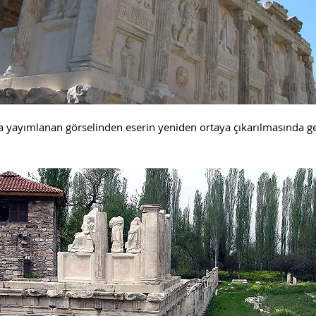
yımlanan görselinden eserin yeniden ortaya çıkarılmasında ge