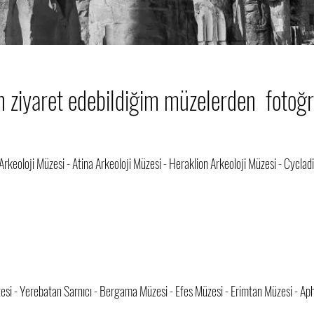
n ziyaret edebildiğim müzelerden fotoğraf
 Arkeoloji Müzesi - Atina Arkeoloji Müzesi - Heraklion Arkeoloji Müzesi - Cycla
esi - Yerebatan Sarnıcı - Bergama Müzesi - Efes Müzesi - Erimtan Müzesi - Ap