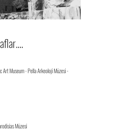
lar....
dic Art Museum - Pella Arkeoloji Müzesi -
hrodisias Müzesi